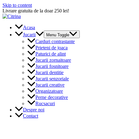
Skip to content
Livrare gratuita de la doar 250 lei!
Acasa
Jucarii
Menu Toggle
Carduri contrastante
Prieteni de joaca
Paturici de alint
Jucarii zornaitoare
Jucarii fosnitoare
Jucarii dentitie
Jucarii senzoriale
Jucarii creative
Organizatoare
Perne decorative
Rucsacuri
Despre noi
Contact