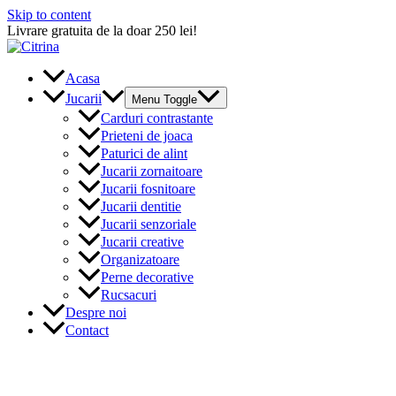
Skip to content
Livrare gratuita de la doar 250 lei!
Acasa
Jucarii
Menu Toggle
Carduri contrastante
Prieteni de joaca
Paturici de alint
Jucarii zornaitoare
Jucarii fosnitoare
Jucarii dentitie
Jucarii senzoriale
Jucarii creative
Organizatoare
Perne decorative
Rucsacuri
Despre noi
Contact