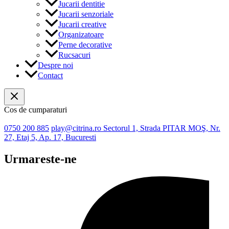
Jucarii dentitie
Jucarii senzoriale
Jucarii creative
Organizatoare
Perne decorative
Rucsacuri
Despre noi
Contact
Cos de cumparaturi
0750 200 885
play@citrina.ro
Sectorul 1, Strada PITAR MOŞ, Nr.
27, Etaj 5, Ap. 17, Bucuresti
Urmareste-ne