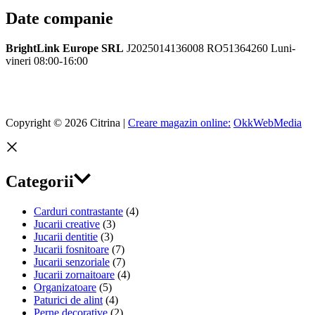
Date companie
BrightLink Europe SRL
J2025014136008
RO51364260
Luni-
vineri 08:00-16:00
Copyright © 2026 Citrina |
Creare magazin online:
OkkWebMedia
Categorii
Carduri contrastante
(4)
Jucarii creative
(3)
Jucarii dentitie
(3)
Jucarii fosnitoare
(7)
Jucarii senzoriale
(7)
Jucarii zornaitoare
(4)
Organizatoare
(5)
Paturici de alint
(4)
Perne decorative
(2)