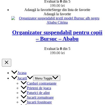
Evaluat la
0
din 5
199.00
lei
Adaugă la favorite
Sterge din lista de favorite
Adaugă la favorite
Organizator suspendabil pentru copii
– Bursuc – Ababu
Evaluat la
0
din 5
199.00
lei
Acasa
Jucarii
Menu Toggle
Carduri contrastante
Prieteni de joaca
Paturici de alint
Jucarii zornaitoare
Jucarii fosnitoare