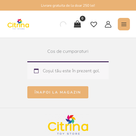
Skip
Livrare gratuita de la doar 250 lei!
to
MAI
content
MEN
Cos de cumparaturi
Coșul tău este în prezent gol.
ÎNAPOI LA MAGAZIN