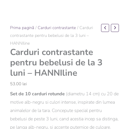
Cantitate
Prima pagină
/
Carduri contrastante
/ Carduri
Carduri
contrastante pentru bebelusi de la 3 luni –
contrastante
HANNIline
Carduri contrastante
pentru
bebelusi
pentru bebelusi de la 3
de
luni – HANNIline
la
3
53.00
lei
luni
Set de 10 carduri rotunde
(diametru 14 cm) cu 20 de
-
motive alb-negru si culori intense, inspirate din lumea
HANNIline
animalelor de la tara. Concepute special pentru
bebelusi de peste 3 luni, cand acestia incep sa distinga,
pe langa alb-negru, si accente puternice de culoare.