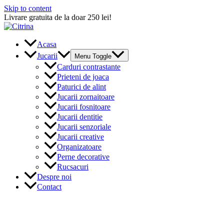
Skip to content
Livrare gratuita de la doar 250 lei!
Acasa
Jucarii
Menu Toggle
Carduri contrastante
Prieteni de joaca
Paturici de alint
Jucarii zornaitoare
Jucarii fosnitoare
Jucarii dentitie
Jucarii senzoriale
Jucarii creative
Organizatoare
Perne decorative
Rucsacuri
Despre noi
Contact