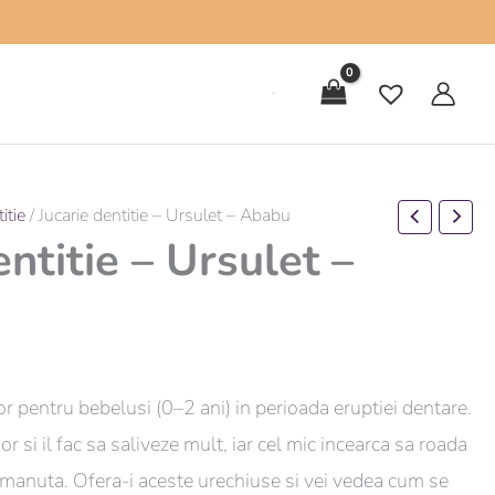
itie
/ Jucarie dentitie – Ursulet – Ababu
entitie – Ursulet –
or pentru bebelusi (0–2 ani) in perioada eruptiei dentare.
r si il fac sa saliveze mult, iar cel mic incearca sa roada
si manuta. Ofera-i aceste urechiuse si vei vedea cum se