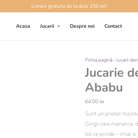
Livrare gratuita de la doar 250 lei!
Acasa
Jucarii
Despre noi
Contact
Cantitate
Prima pagină
/
Jucarii dent
Jucarie d
Jucarie
dentitie
Ababu
-
Ursulet
64.00
lei
-
Sunt un prieten fosnit
Ababu
Gingii care mananca, do
tot ce prinde – chiar 