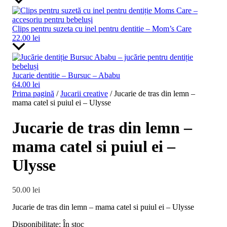
Clips pentru suzeta cu inel pentru dentitie – Mom’s Care
22.00
lei
Jucarie dentitie – Bursuc – Ababu
64.00
lei
Prima pagină
/
Jucarii creative
/ Jucarie de tras din lemn –
mama catel si puiul ei – Ulysse
Jucarie de tras din lemn –
mama catel si puiul ei –
Ulysse
50.00
lei
Jucarie de tras din lemn – mama catel si puiul ei – Ulysse
Disponibilitate:
În stoc