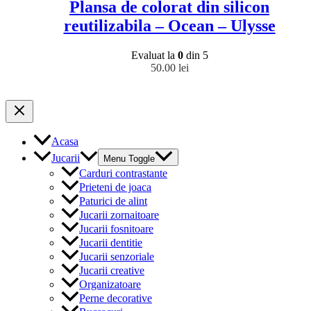
Plansa de colorat din silicon
reutilizabila – Ocean – Ulysse
Evaluat la
0
din 5
50.00
lei
Acasa
Jucarii
Menu Toggle
Carduri contrastante
Prieteni de joaca
Paturici de alint
Jucarii zornaitoare
Jucarii fosnitoare
Jucarii dentitie
Jucarii senzoriale
Jucarii creative
Organizatoare
Perne decorative