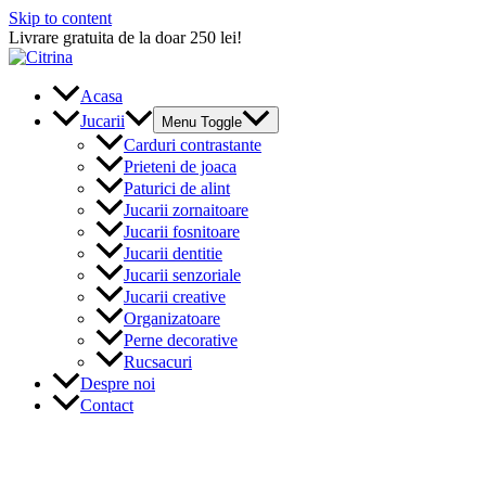
Skip to content
Livrare gratuita de la doar 250 lei!
Acasa
Jucarii
Menu Toggle
Carduri contrastante
Prieteni de joaca
Paturici de alint
Jucarii zornaitoare
Jucarii fosnitoare
Jucarii dentitie
Jucarii senzoriale
Jucarii creative
Organizatoare
Perne decorative
Rucsacuri
Despre noi
Contact