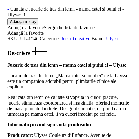
-
Cantitate Jucarie de tras din lemn - mama catel si puiul ei -
Ulysse
+
Adaugă în coș
Adaugă la favorite
Sterge din lista de favorite
Adaugă la favorite
SKU:
UL-1546
Categorie:
Jucarii creative
Brand:
Ulysse
Descriere
Jucarie de tras din lemn – mama catel si puiul ei – Ulysse
Jucarie de tras din lemn „Mama catel si puiul ei” de la Ulysse
este un companion adorabil pentru plimbarile zilnice ale
copilului.
Realizata din lemn de calitate si vopsita in culori placute,
jucaria stimuleaza coordonarea si imaginatia, oferind momente
de joaca pline de tandrete. Designul simpatic, cu puiul care o
urmeaza pe mama catel, ii va cuceri imediat pe cei mici.
Informatii privind siguranta produsului
Producator
: Ulysse Couleurs d’Enfance, Avenue de