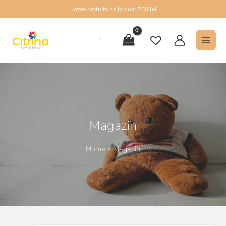
Skip
Livrare gratuita de la doar 250 lei!
to
MAI
content
MEN
Magazin
Home
Magazin