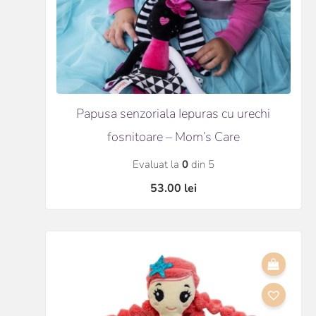
Papusa senzoriala Iepuras cu urechi
fosnitoare – Mom’s Care
Evaluat la
0
din 5
53.00
lei