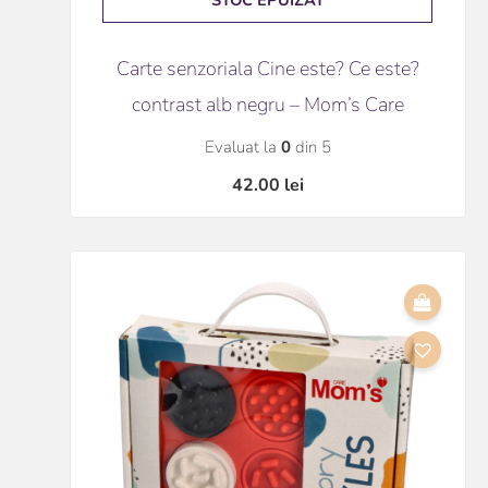
STOC EPUIZAT
Carte senzoriala Cine este? Ce este?
contrast alb negru – Mom’s Care
Evaluat la
0
din 5
42.00
lei