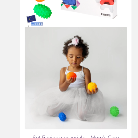
Set 5 mingi senzoriale – Mom’s Care