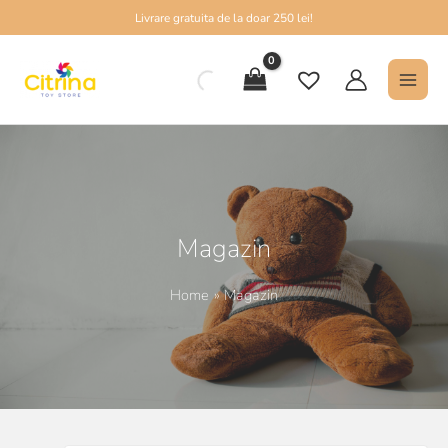
Skip
Livrare gratuita de la doar 250 lei!
to
MAI
content
MEN
Magazin
Home
Magazin