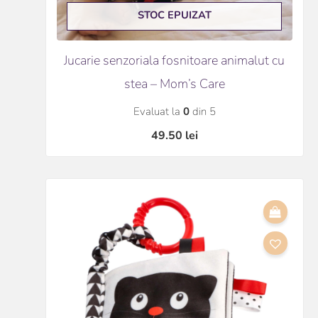
STOC EPUIZAT
Jucarie senzoriala fosnitoare animalut cu
stea – Mom’s Care
Evaluat la
0
din 5
49.50
lei