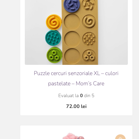
Puzzle cercuri senzoriale XL – culori
pastelate – Mom’s Care
Evaluat la
0
din 5
72.00
lei